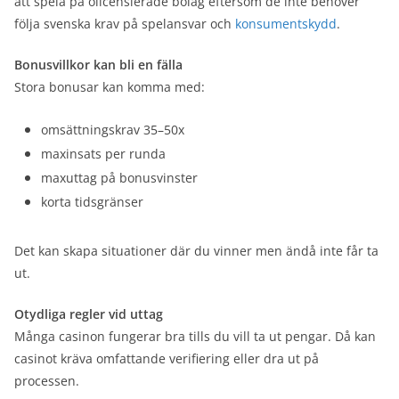
att spela på olicensierade bolag eftersom de inte behöver
följa svenska krav på spelansvar och
konsumentskydd
.
Bonusvillkor kan bli en fälla
Stora bonusar kan komma med:
omsättningskrav 35–50x
maxinsats per runda
maxuttag på bonusvinster
korta tidsgränser
Det kan skapa situationer där du vinner men ändå inte får ta
ut.
Otydliga regler vid uttag
Många casinon fungerar bra tills du vill ta ut pengar. Då kan
casinot kräva omfattande verifiering eller dra ut på
processen.