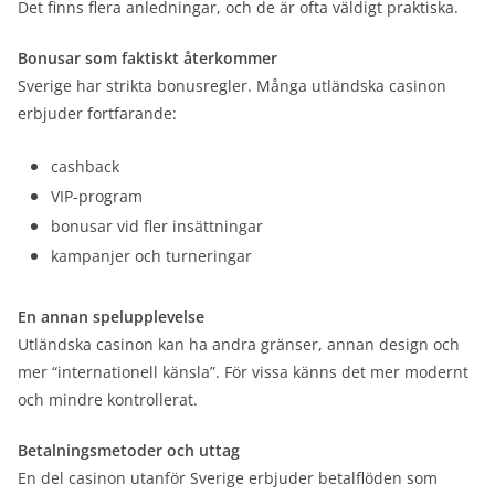
Det finns flera anledningar, och de är ofta väldigt praktiska.
Bonusar som faktiskt återkommer
Sverige har strikta bonusregler. Många utländska casinon
erbjuder fortfarande:
cashback
VIP-program
bonusar vid fler insättningar
kampanjer och turneringar
En annan spelupplevelse
Utländska casinon kan ha andra gränser, annan design och
mer “internationell känsla”. För vissa känns det mer modernt
och mindre kontrollerat.
Betalningsmetoder och uttag
En del casinon utanför Sverige erbjuder betalflöden som