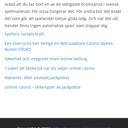
också att du tar bort en av de viktigaste bromsarna i svensk
spelmarknad. För vissa fungerar det. För andra blir det exakt
det som gör att spelandet börjar glida iväg. Och när det väl
händer finns ingen automatisk spärr som stoppar dig.
Spelens sociala kraft
Een Overzicht Van Veilige en Betrouwbare Casino Opties
Buiten CRUKS
Säkerhet och integritet inom online betting
5 saker att tänka på när du väljer online casino
Nätverks- eller poolade jackpottar
Online casino – olika typer av jackpottar