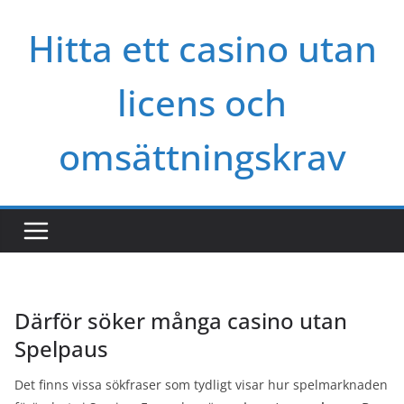
Skip
Hitta ett casino utan
to
content
licens och
omsättningskrav
Därför söker många casino utan
Spelpaus
Det finns vissa sökfraser som tydligt visar hur spelmarknaden