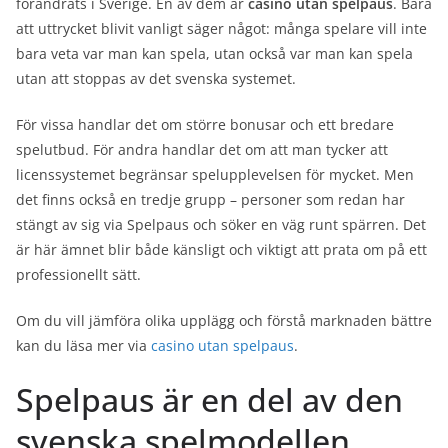
förändrats i Sverige. En av dem är
casino utan spelpaus
. Bara
att uttrycket blivit vanligt säger något: många spelare vill inte
bara veta var man kan spela, utan också var man kan spela
utan att stoppas av det svenska systemet.
För vissa handlar det om större bonusar och ett bredare
spelutbud. För andra handlar det om att man tycker att
licenssystemet begränsar spelupplevelsen för mycket. Men
det finns också en tredje grupp – personer som redan har
stängt av sig via Spelpaus och söker en väg runt spärren. Det
är här ämnet blir både känsligt och viktigt att prata om på ett
professionellt sätt.
Om du vill jämföra olika upplägg och förstå marknaden bättre
kan du läsa mer via
casino utan spelpaus
.
Spelpaus är en del av den
svenska spelmodellen