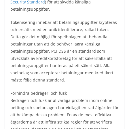
Security Standard
) för att skydda känsliga
betalningsuppgifter.
Tokenisering innebär att betalningsuppgifter krypteras
och ersätts med en unik identifierare, kallad token.
Detta gör det möjligt för spelbolagen att behandla
betalningar utan att de behöver lagra känsliga
betalningsuppgifter. PCI DSS är en standard som
utvecklats av kreditkortsföretag för att säkerställa att
betalningsuppgifter hanteras på ett säkert sätt. Alla
spelbolag som accepterar betalningar med kreditkort
måste följa denna standard.
Förhindra bedrägeri och fusk
Bedrägeri och fusk är allvarliga problem inom online
betting och spelbolagen har vidtagit en rad åtgärder för
att bekämpa dessa problem. En av de mest effektiva
åtgärderna är att införa strikta regler för att verifiera