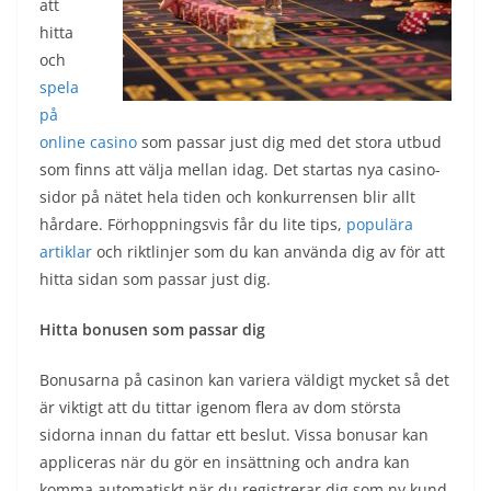
att
hitta
och
spela
på
online casino
som passar just dig med det stora utbud
som finns att välja mellan idag. Det startas nya casino-
sidor på nätet hela tiden och konkurrensen blir allt
hårdare. Förhoppningsvis får du lite tips,
populära
artiklar
och riktlinjer som du kan använda dig av för att
hitta sidan som passar just dig.
Hitta bonusen som passar dig
Bonusarna på casinon kan variera väldigt mycket så det
är viktigt att du tittar igenom flera av dom största
sidorna innan du fattar ett beslut. Vissa bonusar kan
appliceras när du gör en insättning och andra kan
komma automatiskt när du registrerar dig som ny kund.