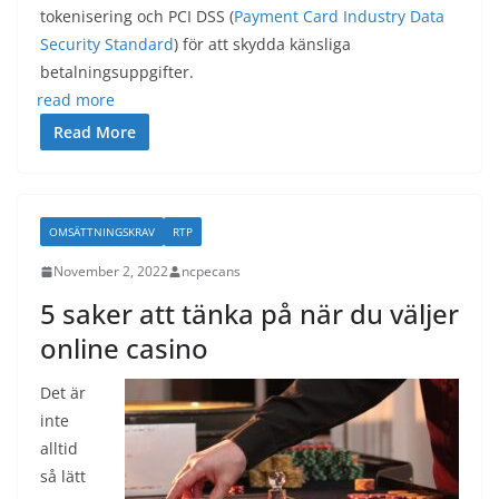
tokenisering och PCI DSS (
Payment Card Industry Data
Security Standard
) för att skydda känsliga
betalningsuppgifter.
read more
Read More
OMSÄTTNINGSKRAV
RTP
November 2, 2022
ncpecans
5 saker att tänka på när du väljer
online casino
Det är
inte
alltid
så lätt