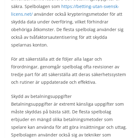
säkra. Spelbolagen som
https://betting-utan-svensk-
licens.net/
använder också krypteringsmetoder för att
skydda data under överföring, vilket förhindrar
obehöriga åtkomster. De flesta spelbolag använder sig
också av tvåfaktorsautentisering för att skydda
spelarnas konton.
För att säkerställa att de följer alla lagar och
förordningar, genomgår spelbolag ofta revisioner av
tredje part för att säkerställa att deras säkerhetssystem
och rutiner är uppdaterade och effektiva.
Skydd av betalningsuppgifter
Betalningsuppgifter är extremt känsliga uppgifter som
måste skyddas på bästa sätt. De flesta spelbolag
erbjuder en mängd olika betalningsmetoder som
spelare kan använda för att göra insättningar och uttag.
Spelbolagen använder också sig av tekniker som