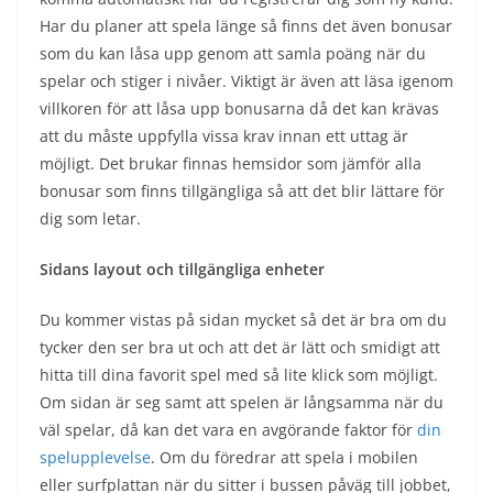
Har du planer att spela länge så finns det även bonusar
som du kan låsa upp genom att samla poäng när du
spelar och stiger i nivåer. Viktigt är även att läsa igenom
villkoren för att låsa upp bonusarna då det kan krävas
att du måste uppfylla vissa krav innan ett uttag är
möjligt. Det brukar finnas hemsidor som jämför alla
bonusar som finns tillgängliga så att det blir lättare för
dig som letar.
Sidans layout och tillgängliga enheter
Du kommer vistas på sidan mycket så det är bra om du
tycker den ser bra ut och att det är lätt och smidigt att
hitta till dina favorit spel med så lite klick som möjligt.
Om sidan är seg samt att spelen är långsamma när du
väl spelar, då kan det vara en avgörande faktor för
din
spelupplevelse
. Om du föredrar att spela i mobilen
eller surfplattan när du sitter i bussen påväg till jobbet,