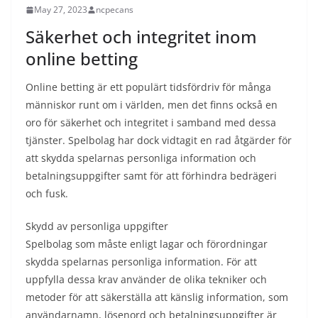
May 27, 2023
ncpecans
Säkerhet och integritet inom
online betting
Online betting är ett populärt tidsfördriv för många
människor runt om i världen, men det finns också en
oro för säkerhet och integritet i samband med dessa
tjänster. Spelbolag har dock vidtagit en rad åtgärder för
att skydda spelarnas personliga information och
betalningsuppgifter samt för att förhindra bedrägeri
och fusk.
Skydd av personliga uppgifter
Spelbolag som måste enligt lagar och förordningar
skydda spelarnas personliga information. För att
uppfylla dessa krav använder de olika tekniker och
metoder för att säkerställa att känslig information, som
användarnamn, lösenord och betalningsuppgifter är